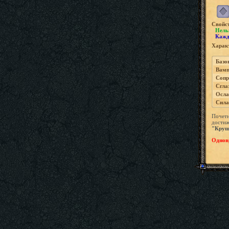
Свойс
Нель
Кажд
Характ
Базо
Вамп
Сопр
Сгла
Осла
Сила
Почетн
дости
"Круш
Одновр