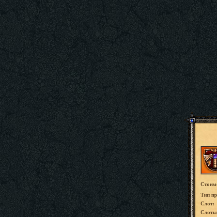
Стоим
Tип пр
Слот:
Слоты 