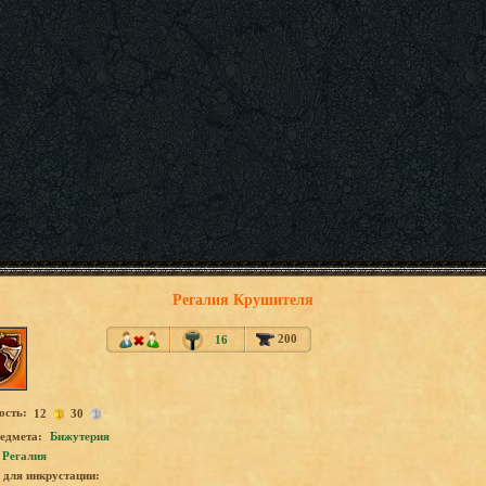
Регалия Крушителя
200
16
ость:
12
30
едмета:
Бижутерия
Регалия
для инкрустации: