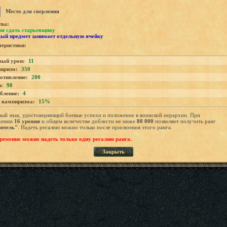
Место для сверления
тва:
зя сдать старьевщику
ый предмет занимает отдельную ячейку
еристики:
вый урон:
11
иризм:
350
отивление:
200
з:
90
бление:
4
 вампиризма:
15%
ый знак, удостоверяющий боевые успехи и положение в воинской иерархии. При
жении
16
уровн
я
и общем количестве доблести не ниже
80 0
00
позволяет получить ранг
итель"
. Надеть регалию можно только после присвоения этого ранга.
еменно можно надеть только одну регалию ранга.
Закрыть