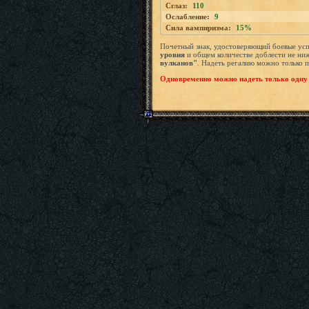
Сглаз:
110
Ослабление:
9
Сила вампиризма:
15%
Почетный знак, удостоверяющий боевые ус
уровня
и общем количестве доблести не ни
вулканов"
. Надеть регалию можно только п
Одновременно можно надеть только одну 