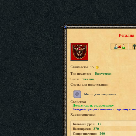
Регалия
Стоимость:
15
Tип предмета:
Бижутерия
Слот:
Регалия
Слоты для инкрустации:
Место для сверления
Свойства:
Нельзя сдать старьевщику
Каждый предмет занимает отдельную яч
Характеристики:
Базовый урон:
17
Вампиризм:
370
Сопротивление:
260