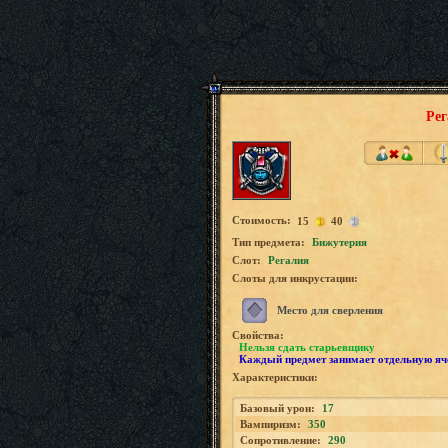
Рег
Стоимость:
15
40
Tип предмета:
Бижутерия
Слот:
Регалия
Слоты для инкрустации:
Место для сверления
Свойства:
Нельзя сдать старьевщику
Каждый предмет занимает отдельную яч
Характеристики:
Базовый урон:
17
Вампиризм:
350
Сопротивление:
290