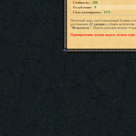
Стойкость:
100
Ослабление:
9
Сила вампиризма:
15%
Почетный знак, удостоверяющий боевые усп
достижении
22
уровня
и общем количестве 
"Воздаятель"
. Надеть регалию можно тольк
Одновременно можно надеть только одну 