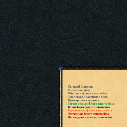
Сытный блинчик
Расписное яйцо
Обычная фляга глинтвейна
Фиолетовое расписное яйцо
Приворотная терапия
Заговоренная фляга глинтвейна
Волшебная фляга глинтвейна
Героическая фляга глинтвейна
Эпическая фляга глинтвейна
Легендарная фляга глинтвейна