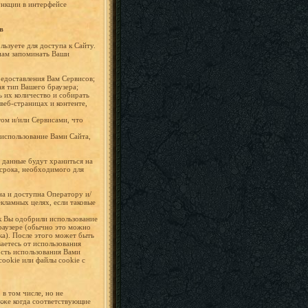
ункции в интерфейсе
в
ьзуете для доступа к Сайту.
 нам запоминать Ваши
редоставления Вам Сервисов;
я тип Вашего браузера;
ь их количество и собирать
еб-страницах и контенте,
том и/или Сервисами, что
 использование Вами Сайта,
 данные будут храниться на
 срока, необходимого для
а и доступна Оператору и/
кламных целях, если таковые
ак Вы одобрили использование
браузере (обычно это можно
ка). После этого может быть
аетесь от использования
ость использования Вами
ookie или файлы cookie с
в том числе, но не
акже когда соответствующие