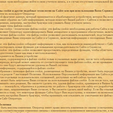
нных прав необходимо войти в свою учетную запись, а в случае отсутствия специальной ф
ы cookie и другие подобные технологии на Сайте или при использовании Вами Сервисо
ачем их использует Оператор:
й фрагмент данных, который принимается и обрабатывается устройством, которое Вы испол
вляют обратно на Сайт информацию, которая помогает Вашей работе с Сайтом и позволяет
ремени, например, настройки браузера или узнавать Вашу учетную запись.
ющие типы файлов cookie:
ы cookie / технические файлы cookie: эти файлы cookie необходимы для работы Сайта и п
зволяют Оператору идентифицировать Ваше аппаратное и программное обеспечение, включа
ические файлы cookie: эти файлы cookie позволяют распознавать пользователей, подсчитыват
веденные Вами операции на Сайте и в Сервисах, включая информацию о посещенных Вами в
e: эти файлы cookie собирают информацию о том, как пользователи взаимодействуют с Сай
 тестировать новые функции для повышения производительности Сайта и Сервисов;
ookie: эти файлы cookie позволяют предоставлять определенные функции, чтобы облегчить
дпочтения (такие как язык и местоположение).
 хранятся на Вашем устройстве:
цию, содержащуюся в файлах cookie только в указанных выше целях, после чего собранные
периода, который может зависеть от соответствующего типа файлов cookie, но не превышая
его они будут автоматически удалены из Вашей системы.
к информации, содержащейся в файлах cookie:
бранная с помощью файлов cookie, размещенных на Вашем устройстве, может быть передан
м в разделе 7 настоящей Политики. Использование Персональной информации вне Сайта в ре
ом отдельных пользовательских соглашений, доступных на веб-сайтах третьих лиц.
может быть запрошено Ваше согласие на использование файлов cookie. Если после того, к
зменить свое решение, Вы сможете сделать это, удалив файлы cookie, хранящиеся в Вашем 
а — пожалуйста, обратитесь к руководству по работе с браузером или сайту его разработчи
е окно, запрашивающее Ваше согласие, и Вы сможете сделать иной выбор. Если Вы отказыв
ивести к тому, что некоторые функции Сайта будут Вам недоступны, и повлияет на возможн
нить настройки Вашего браузера, чтобы принимать или отклонять по умолчанию все файлы c
я Сайт Оператора.
Политики
быть внесены изменения. Оператор имеет право вносить изменения по своему усмотрению, 
гда соответствующие изменения связаны с изменениями в применимом законодательстве, а т