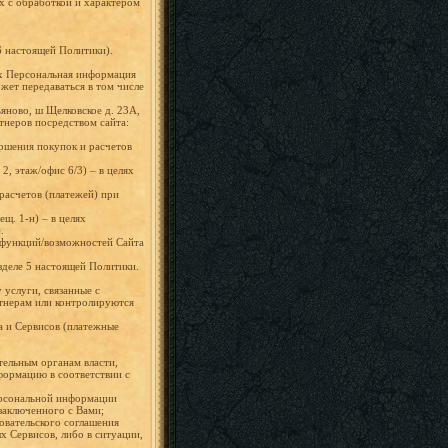
х с обработкой и характером
6 настоящей Политики).
ях Персональная информация
жет передаваться в том числе
яново, ш Щелковское д. 23А,
ртнеров посредством сайта:
ершения покупок и расчетов
, этаж/офис 6/3) – в целях
расчетов (платежей) при
щ. 1-н) – в целях
).
х функций/возможностей Сайта
зделе 5 настоящей Политики.
 услуги, связанные с
ртнерам или контролируются
а и Сервисов (платежные
ельным органам власти,
формацию в соответствии с
Персональной информации
заключенного с Вами;
овательского соглашения
х Сервисов, либо в ситуации,