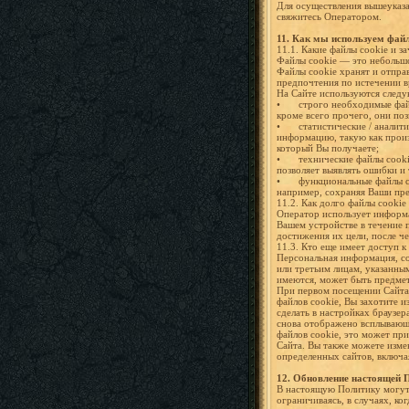
Для осуществления вышеуказа
свяжитесь Оператором.
11. Как мы используем файл
11.1. Какие файлы cookie и з
Файлы cookie — это небольшо
Файлы cookie хранят и отпра
предпочтения по истечении в
На Сайте используются следу
•
строго необходимые файл
кроме всего прочего, они по
•
статистические / аналит
информацию, такую как произ
который Вы получаете;
•
технические файлы cooki
позволяет выявлять ошибки и
•
функциональные файлы c
например, сохраняя Ваши пре
11.2. Как долго файлы cookie
Оператор использует информа
Вашем устройстве в течение 
достижения их цели, после ч
11.3. Кто еще имеет доступ 
Персональная информация, со
или третьим лицам, указанны
имеются, может быть предмет
При первом посещении Сайта 
файлов cookie, Вы захотите и
сделать в настройках браузер
снова отображено всплывающе
файлов cookie, это может пр
Cайта. Вы также можете изме
определенных сайтов, включа
12. Обновление настоящей 
В настоящую Политику могут 
ограничиваясь, в случаях, ко