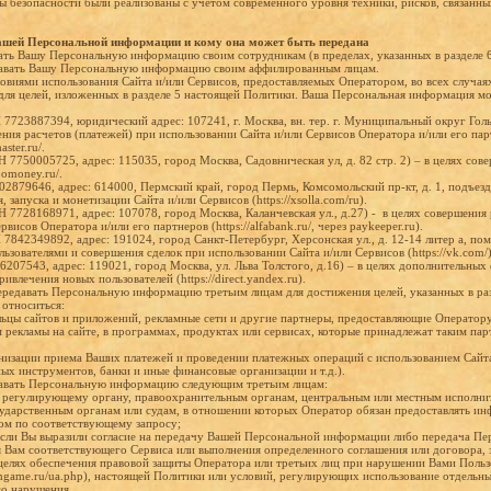
 безопасности были реализованы с учетом современного уровня техники, рисков, связанны
Вашей Персональной информации и кому она может быть передана
ать Вашу Персональную информацию своим сотрудникам (в пределах, указанных в разделе 
давать Вашу Персональную информацию своим аффилированным лицам.
ловиями использования Сайта и/или Сервисов, предоставляемых Оператором, во всех случа
 для целей, изложенных в разделе 5 настоящей Политики. Ваша Персональная информация мо
723887394, юридический адрес: 107241, г. Москва, вн. тер. г. Муниципальный округ Голь
ения расчетов (платежей) при использовании Сайта и/или Сервисов Оператора и/или его па
aster.ru/.
750005725, адрес: 115035, город Москва, Садовническая ул, д. 82 стр. 2) – в целях сов
oomoney.ru/.
879646, адрес: 614000, Пермский край, город Пермь, Комсомольский пр-кт, д. 1, подъезд 2
запуска и монетизации Сайта и/или Сервисов (https://xsolla.com/ru).
728168971, адрес: 107078, город Москва, Каланчевская ул., д.27) - в целях совершения 
висов Оператора и/или его партнеров (https://alfabank.ru/, через paykeeper.ru).
842349892, адрес: 191024, город Санкт-Петербург, Херсонская ул., д. 12-14 литер а, поме
ьзователями и совершения сделок при использовании Сайта и/или Сервисов (https://vk.com/
207543, адрес: 119021, город Москва, ул. Льва Толстого, д.16) – в целях дополнительны
ривлечения новых пользователей (https://direct.yandex.ru).
ередавать Персональную информацию третьим лицам для достижения целей, указанных в ра
 относиться:
ельцы сайтов и приложений, рекламные сети и другие партнеры, предоставляющие Оператору
рекламы на сайте, в программах, продуктах или сервисах, которые принадлежат таким па
ганизации приема Ваших платежей и проведении платежных операций с использованием Сайт
ых инструментов, банки и иные финансовые организации и т.д.).
авать Персональную информацию следующим третьим лицам:
у регулирующему органу, правоохранительным органам, центральным или местным исполнит
дарственным органам или судам, в отношении которых Оператор обязан предоставлять ин
ом по соответствующему запросу;
ае если Вы выразили согласие на передачу Вашей Персональной информации либо передача 
я Вам соответствующего Сервиса или выполнения определенного соглашения или договора, 
 целях обеспечения правовой защиты Оператора или третьих лиц при нарушении Вами Польз
/tmgame.ru/ua.php), настоящей Политики или условий, регулирующих использование отдельны
го нарушения.