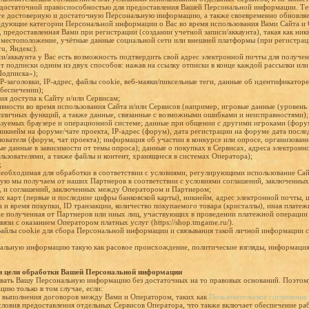
ы достаточной правоспособностью для предоставления Вашей Персональной информации. Те
ете достоверную и достаточную Персональную информацию, а также своевременно обновляе
дующие категории Персональной информации о Вас во время использования Вами Сайта и 
 предоставленная Вами при регистрации (создании учетной записи/аккаунта), такая как ник
, местоположение, учётные данные социальной сети или внешней платформы (при регистрац
u, Яндекс).
си/аккаунта у Вас есть возможность подтвердить свой адрес электронной почты для получен
т подписки одним из двух способов: нажав на ссылку отписки в конце каждой рассылки или 
Подписка»);
P-заголовки, IP-адрес, файлы cookie, веб-маяки/пиксельные теги, данные об идентификатор
беспечении);
ния доступа к Сайту и/или Сервисам;
ивности во время использования Сайта и/или Сервисов (например, игровые данные (уровень 
азличных функций, а также данные, связанные с возможными ошибками и неисправностями); 
льзуемых браузере и операционной системе; данные при общении с другими игроками (форум
 никнейм на форуме/чате проекта, IP-адрес (форум), дата регистрации на форуме дата посл
зователя (форум, чат проекта); информация об участии в конкурсе или опросе, организова
ые данные в зависимости от темы опроса); данные о покупках в Сервисах, адреса электрон
ьзователями, а также файлы и контент, хранящиеся в системах Оператора);
;
 необходимая для обработки в соответствии с условиями, регулирующими использование Са
орую мы получаем от наших Партнеров в соответствии с условиями соглашений, заключенны
 и соглашений, заключенных между Оператором и Партнером;
ых карт (первые и последние цифры банковской карты), никнейм, адрес электронной почты,
а и время покупки, ID транзакции, количество покупаемого товара (кристаллы), иная плате
же полученная от Партнеров или иных лиц, участвующих в проведении платежной операции 
вязи с оказанием Оператором платных услуг (https://shop.tmgame.ru/).
айлы cookie для сбора Персональной информации и связывания такой личной информации с
альную информацию такую как расовое происхождение, политические взгляды, информация
и цели обработки Вашей Персональной информации
ывать Вашу Персональную информацию без достаточных на то правовых оснований. Поэтом
ю только в том случае, если:
я выполнения договоров между Вами и Оператором, таких как
Пользовательское соглашение
 условия предоставления отдельных Сервисов Оператора, что также включает обеспечение р