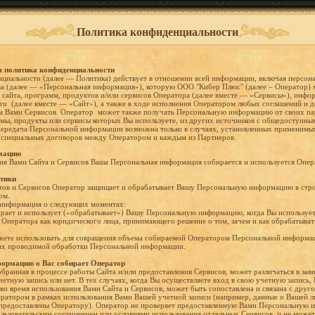
Политика конфиденциальности
я политика конфиденциальности
циальности (далее — Политика) действует в отношении всей информации, включая персон
а (далее — «Персональная информация»), которую ООО "Кибер Плюс" (далее – Оператор) 
 сайта, программ, продуктов и/или сервисов Оператора (далее вместе — «Сервисы»), инф
e.ru (далее вместе — «Сайт»), а также в ходе исполнения Оператором любых соглашений и 
ием Вами Сервисов. Оператор может также получать Персональную информацию от своих па
мы, продукты или сервисы которых Вы используете, из других источников с общедоступн
ередача Персональной информации возможна только в случаях, установленных применимым
и специальных договоров между Оператором и каждым из Партнеров.
мацию
ия Вами Сайта и Сервисов Ваша Персональная информация собирается и используется Опе
тики
тов и Сервисов Оператор защищает и обрабатывает Вашу Персональную информацию в стро
ом.
 информация о следующих моментах:
бирает и использует («обрабатывает») Вашу Персональную информацию, когда Вы использует
ти Оператора как юридического лица, принимающего решение о том, зачем и как обрабатыв
ожете использовать для сокращения объема собираемой Оператором Персональной информац
мках проводимой обработки Персональной информации.
ормацию о Вас собирает Оператор
бранная в процессе работы Сайта и/или предоставления Сервисов, может различаться в зави
етную запись или нет. В тех случаях, когда Вы осуществляете вход в свою учетную запись
во время использования Вами Сайта и Сервисов, может быть сопоставлена и связана с друг
атором в рамках использования Вами Вашей учетной записи (например, данные о Вашей л
и предоставлены Оператору). Оператор не проверяет предоставленную Вами Персональную
льзовательским соглашением или условиями использования отдельных Сервисов, и не может 