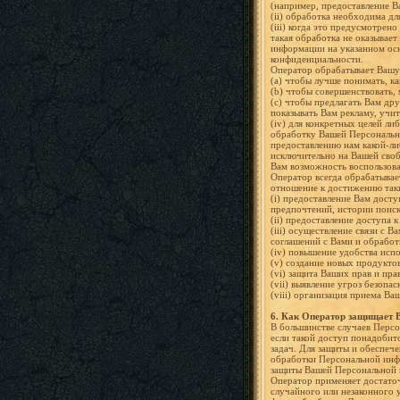
(например, предоставление В
(ii) обработка необходима дл
(iii) когда это предусмотре
такая обработка не оказывае
информации на указанном осн
конфиденциальности.
Оператор обрабатывает Вашу
(a) чтобы лучше понимать, к
(b) чтобы совершенствовать, 
(c) чтобы предлагать Вам дру
показывать Вам рекламу, уч
(iv) для конкретных целей л
обработку Вашей Персонально
предоставлению нам какой-ли
исключительно на Вашей своб
Вам возможность воспользова
Оператор всегда обрабатыва
отношение к достижению так
(i) предоставление Вам досту
предпочтений, истории поис
(ii) предоставление доступа 
(iii) осуществление связи с 
соглашений с Вами и обработ
(iv) повышение удобства исп
(v) создание новых продукто
(vi) защита Ваших прав и пра
(vii) выявление угроз безопа
(viii) организация приема Ва
6.
Как Оператор защищает
В большинстве случаев Персо
если такой доступ понадобит
задач. Для защиты и обеспеч
обработки Персональной инф
защиты Вашей Персональной
Оператор применяет достато
случайного или незаконного 