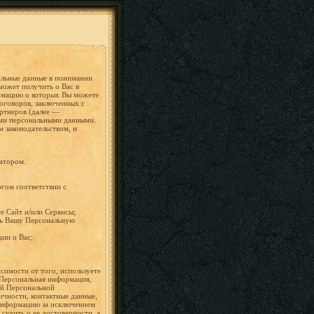
альные данные в понимании
может получить о Вас в
ормацию о которых Вы можете
договоров, заключенных с
ртнеров (далее —
ыми персональными данными.
 законодательством, и
ратором.
гом соответствии с
е Сайт и/или Сервисы;
ать Вашу Персональную
ии о Вас;
симости от того, используете
, Персональная информация,
ой Персональной
ичности, контактные данные,
 информацию за исключением
судить о ее достоверности, а