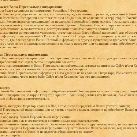
вается Ваша Персональная информация
ия будет храниться на территории Российской Федерации.
: Оператор осуществляет запись, систематизацию, накопление, хранение, уточнение (обновл
н Российской Федерации с использованием баз данных, находящихся на территории Россий
тран: Россия является юрисдикцией за пределами Европейской экономической зоны, которая 
ая адекватный уровень защиты персональных данных. Поэтому Оператор принял соответст
осуществлялась в соответствии с действующими правилами защиты данных ЕС.
тандартными договорными условиями, утвержденными Европейской комиссией, для обеспеч
информации, передаваемой в Россию. Копию этих Стандартных договорных условий можно 
тории, где для передачи Вашей Личной информации в другую юрисдикцию требуется Ваше с
тору свое явное и однозначное согласие на такую передачу или хранение, и/или обработку
ючая Россию.
ашу Персональную информацию
 Персональную информацию столько времени, сколько это необходимо для достижения цели
 требований законодательства и нормативных актов.
кону или соглашению с Вами, Персональная информация, которая хранится на Сайте и/или С
тная запись, но она может быть удалена Вами в любое время.
-либо Ваша Персональная информация была удалена из баз данных Оператора, Вы можете са
нформацию через интерфейс Сайта и/или Сервисов (где это применимо).
адаете:
 Вашей Персональной информации, обрабатываемой Оператором в соответствии с настояще
-либо информация, которую Оператор хранит о Вас, некорректная или неполная, Вы можете 
ную информацию самостоятельно.
ией, которую Оператор хранит о Вас, в том числе посредством Вашей учетной записи;
ей Персональной информации или ее части, а также отзывать согласие на обработку Вашей
нную почту
bugs@tmgame.ru
;
на обработку Вашей Персональной информации.
азанные запросы в соответствии с применимым законодательством.
применимым законодательством, Вы можете также обладать другими правами, не указанны
висов передача Персональной информации осуществляется c Вашего согласия, выражающег
новании договора с Вами) и не является обязанностью по закону.
ть свои права: