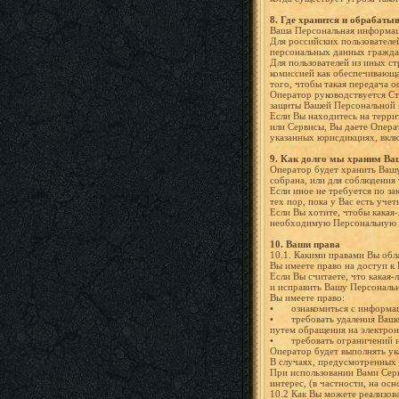
8.
Где хранится и обрабаты
Ваша Персональная информац
Для российских пользователей
персональных данных гражда
Для пользователей из иных с
комиссией как обеспечивающ
того, чтобы такая передача 
Оператор руководствуется С
защиты Вашей Персональной 
Если Вы находитесь на терри
или Сервисы, Вы даете Опера
указанных юрисдикциях, вкл
9.
Как долго мы храним В
Оператор будет хранить Вашу
собрана, или для соблюдения
Если иное не требуется по за
тех пор, пока у Вас есть уче
Если Вы хотите, чтобы какая
необходимую Персональную и
10. Ваши права
10.1. Какими правами Вы обл
Вы имеете право на доступ к
Если Вы считаете, что какая
и исправить Вашу Персональ
Вы имеете право:
•
ознакомиться с информац
•
требовать удаления Ваш
путем обращения на электро
•
требовать ограничений 
Оператор будет выполнять ук
В случаях, предусмотренных 
При использовании Вами Сер
интерес, (в частности, на ос
10.2 Как Вы можете реализова