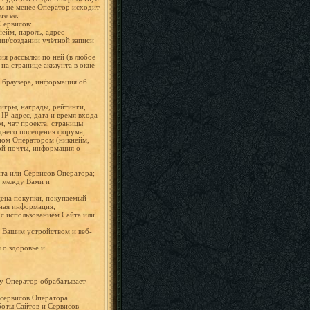
м не менее Оператор исходит
те ее.
Сервисов:
нейм, пароль, адрес
ии/создании учётной записи
ия рассылки по ней (в любое
на странице аккаунта в окне
е браузера, информация об
игры, награды, рейтинги,
IP-адрес, дата и время входа
, чат проекта, страницы
еднего посещения форума,
нном Оператором (никнейм,
ной почты, информация о
йта или Сервисов Оператора;
х между Вами и
 цена покупки, покупаемый
жная информация,
с использованием Сайта или
 Вашим устройством и веб-
 о здоровье и
у Оператор обрабатывает
сервисов Оператора
аботы Сайтов и Сервисов