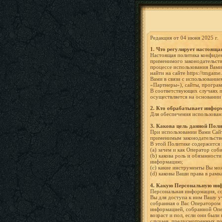
Редакция от 04 июня 2025 г.
1.
Что регулирует настояща
Настоящая политика конфиден
применимого законодательств
процессе использования Вами
найти на сайте https://tmgam
Вами в связи с использован
«Партнеры»), сайты, програм
В соответствующих случаях п
осуществляется на основани
2.
Кто обрабатывает инфор
Для обеспечения использован
3.
Какова цель данной Поли
При использовании Вами Сай
применимым законодательств
В этой Политике содержится
(a) зачем и как Оператор со
(b) какова роль и обязаннос
информацию;
(c) какие инструменты Вы м
(d) каковы Ваши права в ра
4.
Какую Персональную инф
Персональная информация, со
Вы для доступа к ним Вашу уч
собранная о Вас Оператором 
информацией, собранной Опер
возраст и пол, если они был
случаев, предусмотренных по