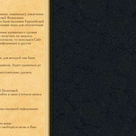
ение, изменение), извлечение
ской Федерации.
не была признана Европейской
вующие меры для обеспечения
ения адекватного уровня
получить по запросу.
огласие, то используя Сайт
 информации в других
, для которой она была
ервисах, будет храниться до
мостоятельно удалить
й Политикой.
войти в свою учетную запись
 персональной информации
ми выше.
о свободную волю и Ваш