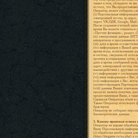
также о том, обладаете ли в
из того, что Вы предоставля
Оператор может собирать сле
(i) Персональная информация,
электронной почты, ip-адрес
через: VK,ОДК, Google, Mail.r
После создания учетной запи
время Вы можете отказаться о
«Прочие функции», раздел «
(ii) электронные данные (HTT
аппаратном и программном о
(iii) дата и время осуществле
(iv) информация о Вашей акт
время игры, использование р
в систему, сведения об испо
проекта в социальных сетях,
дата и время сообщений поль
адрес электронной почты, ин
взаимодействии с другими пол
(v) информация о геолокации
(vi) иная информация о Вас,
(vii) информация о Вас, кот
соответствующим Партнером,
(viii) данные Ваших платежн
продукт, валюта покупки, дат
предоставленная Вами, а так
Сервисов Оператора и/или в с
Также Оператор использует ф
браузером.
Оператор не собирает персон
биометрические данные.
5.
Какова правовая основа 
Оператор не вправе обрабат
Вашу Персональную информаци
(i) обработка необходима дл
(https://tmgame.ru/ua.php) и