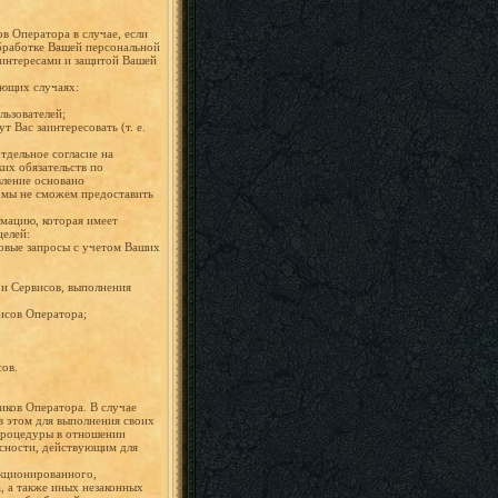
в Оператора в случае, если
обработке Вашей персональной
 интересами и защитой Вашей
ующих случаях:
льзователей;
 Вас заинтересовать (т. е.
тдельное согласие на
их обязательств по
вление основано
и мы не сможем предоставить
мацию, которая имеет
елей:
сковые запросы с учетом Ваших
 и Сервисов, выполнения
исов Оператора;
сов.
иков Оператора. В случае
в этом для выполнения своих
 процедуры в отношении
сности, действующим для
кционированного,
, а также иных незаконных