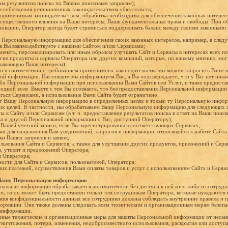
ам результатов поиска по Вашим поисковым запросам);
я соблюдения установленных законодательством обязательств;
но применимым законодательством, обработка необходима для обеспечения законных интересо
т существенного влияния на Ваши интересы, Ваши фундаментальные права и свободы. При 
овании, Оператор всегда будет стремиться поддерживать баланс между своими законными
 Персональную информацию для обеспечения своих законных интересов, например, в след
ак Вы взаимодействуете с нашими Сайтом и/или Сервисами;
менять, персонализировать или иным образом улучшать Сайт и Сервисы в интересах всех по
гие продукты и сервисы Оператора или других компаний, которые, по нашему мнению, могут
итывающую Ваши интересы);
ибо в соответствии с требованием применимого законодательства мы можем запросить Ваше о
й информации. Настоящим мы информируем Вас, а Вы подтверждаете, что у Вас нет никак
бо Персональной информации при использовании Вами Сайтов или Услуг, и такое предоста
одной воле. Вместе с тем Вы осознаете, что без предоставления Персональной информаци
ться Сервисами, а использование Вами Сайта будет ограничено.
ет Вашу Персональную информацию в определенных целях и только ту Персональную инфор
их целей. В частности, мы обрабатываем Вашу Персональную информацию для следующих ц
па к Сайту и/или Сервисам (в т. ч. предоставление результатов поиска в ответ на Ваши пои
ка и другой Персональной информации о Вас, доступной Оператору);
к Вашей учетной записи, если Вы зарегистрированы в соответствующих Сервисах;
Вами для направления Вам уведомлений, запросов и информации, относящейся к работе Сайта
ки Ваших запросов и заявок;
ользования Сайта и Сервисов, а также для улучшения других продуктов, приложений и Серв
в, утилит и предложений Оператора;
в Оператора;
сности для Сайта и Сервисов, пользователей, Оператора;
ших платежей, осуществления Вами оплаты товаров и услуг с использованием Сайта и Серви
 Вашу Персональную информацию
нальная информация обрабатывается автоматически без доступа к ней кого-либо из сотрудн
ся, то он может быть предоставлен только тем сотрудникам Оператора, которые нуждаются 
ения конфиденциальности данных все сотрудники должны соблюдать внутренние правила и
ормации. Они также должны следовать всем техническим и организационным мерам безопа
 информации.
чные технические и организационные меры для защиты Персональной информации от несан
уничтожения, потери, изменения, недобросовестного использования, раскрытия или доступа