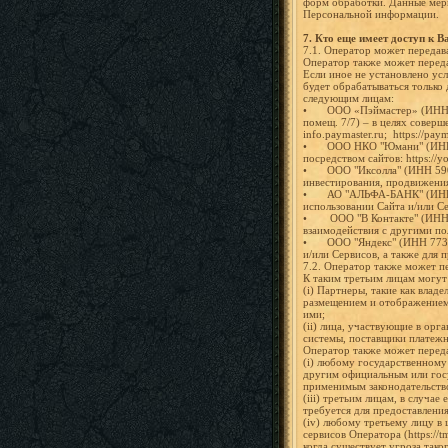
форм обработки. Данные меры
Персональной информации.
7.
Кто еще имеет доступ к 
7.1. Оператор может передав
Оператор также может пере
Если иное не установлено ус
будет обрабатываться только
следующим лицам:
•
ООО «Пэймастер» (ИНН 7
помещ. 7/7) – в целях соверш
info.paymaster.ru; https://paym
•
ООО НКО "Юмани" (ИНН 7
посредством сайтов: https://y
•
ООО "Иксолла" (ИНН 5902
инвестирования, продвижения, 
•
АО "АЛЬФА-БАНК" (ИНН 7
использовании Сайта и/или Сер
•
ООО "В Контакте" (ИНН 7
взаимодействия с другими пол
•
ООО "Яндекс" (ИНН 7736
и/или Сервисов, а также для п
7.2. Оператор также может п
К таким третьим лицам могут
(i) Партнеры, такие как влад
размещением и отображением 
ими;
(ii) лица, участвующие в ор
системы, поставщики платежн
Оператор также может перед
(i) любому государственном
другим официальным или госу
применимым законодательств
(iii) третьим лицам, в случ
требуется для предоставлени
(iv) любому третьему лицу в
сервисов Оператора (https:/
когда существует угроза тако