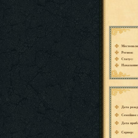
Местополо
Регион:
Статус:
Наказание
Дата рожд
Семейное 
Дата приб
Сервер: