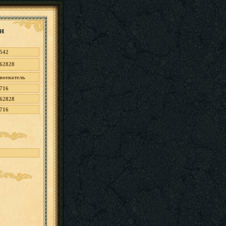
и
542
62828
воеватель
716
62828
716