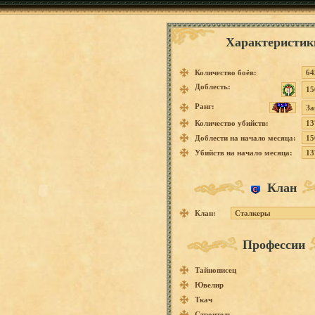
Характеристик
Количество боёв:
64
Доблесть:
15
Ранг:
За
Количество убийств:
13
Доблести на начало месяца:
15
Убийств на начало месяца:
13
Клан
Клан:
Сталкеры
Профессии
Тайнописец
Ювелир
Ткач
Строитель