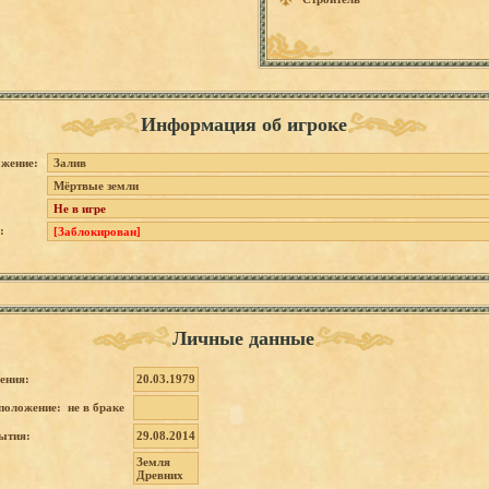
Информация об игроке
жение:
Залив
Мёртвые земли
Не в игре
:
[Заблокирован]
Личные данные
ения:
20.03.1979
положение: не в браке
ытия:
29.08.2014
Земля
Древних