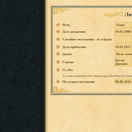
Ли
Имя:
Алекс
Дата рождения:
30.03.1980
Семейное положение: не в браке
Дата прибытия:
10.03.2017
Девиз:
Ночь
тем
Земля
Сервер:
Древних
О себе:
Ce
sont seulemen
t
les
retards
qui cherchen
t
les
fem
Последнее посещение:
06.08.2026