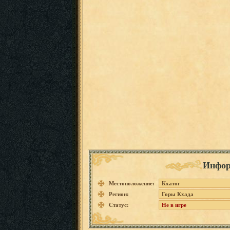
Инфор
Местоположение:
Кхатог
Регион:
Горы Кхада
Статус:
Не в игре