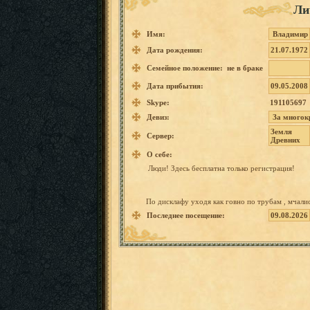
Ли
Имя:
Владимир
Дата рождения:
21.07.1972
Семейное положение: не в браке
Дата прибытия:
09.05.2008
Skype:
191105697
Девиз:
За многок
Земля
Сервер:
Древних
О себе:
Люди!
Здесь бесплатн
а
только регистра
ция!
По дисклафу
уходя
как
говно
по
трубам
,
мчали
Последнее посещение:
09.08.2026