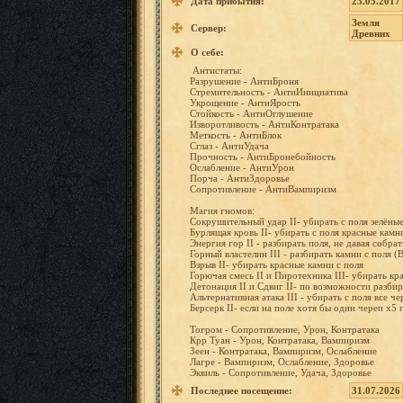
Дата прибытия:
23.05.2017
Земля
Сервер:
Древних
О себе:
Антистат
ы:
Разрушен
ие
- АнтиБрон
я
Стремите
льность
- АнтиИниц
иатива
Укрощени
е
- АнтиЯрос
ть
Стойкост
ь
- АнтиОглу
шение
Изворотл
ивость
- АнтиКонт
ратака
Меткость
-
АнтиБлок
Сглаз
- АнтиУдач
а
Прочност
ь
- АнтиБрон
ебойност
ь
Ослаблен
ие
-
АнтиУрон
Порча
- АнтиЗдор
овье
Сопротив
ление
- АнтиВамп
иризм
Магия
гномов:
Сокрушит
ельный
удар
II-
убирать
с
поля
зелёны
Бурлящая
кровь
II-
убирать
с
поля
красные
камн
Энергия
гор
II
- разбират
ь
поля,
не
давая
собра
Горный властели
н
III
- разбират
ь
камни
с
поля (
Взрыв
II-
убирать
красные
камни
с
поля
Горючая
смесь
II
и Пиротехн
ика
III-
убирать
кр
Детонаци
я
II
и
Сдвиг
II-
по возможно
сти разбир
Альтерна
тивная
атака
III
-
убирать
с
поля
все
че
Берсерк
II-
если
на
поле
хотя
бы
один
череп
x5 
Тогром
- Сопротив
ление,
Урон, Контрата
ка
Крр
Туан
-
Урон, Контрата
ка, Вампириз
м
Зеен
- Контрата
ка, Вампириз
м, Ослаблен
ие
Лагре
- Вампириз
м, Ослаблен
ие,
Здоровье
Эквиль
- Сопротив
ление,
Удача,
Здоровье
Последнее посещение:
31.07.2026