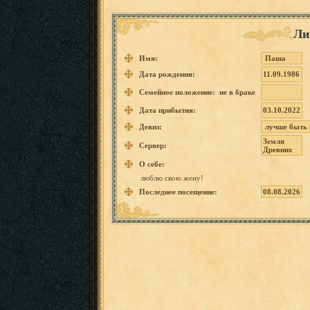
Ли
Имя:
Паша
Дата рождения:
11.09.1986
Семейное положение: не в браке
Дата прибытия:
03.10.2022
Девиз:
лучше
быть 
Земля
Сервер:
Древних
О себе:
люблю
свою
жену!
Последнее посещение:
08.08.2026