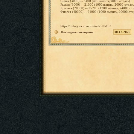
Синяя
(3000)
--
8400
(400
выпить,
8000
отдать)
Рыжая
(8000)
--
21000 (1000вып
ить,
20000
отдать
Красная
(20000)
--
25200
(1200
выпить,
24000
от
Фиолет
(40000)
--
21000
(1000
выпить,
20000
отд
https://
tmbagira
.ucoz.ru
/index/0
-167
Последнее посещение:
30.12.2025