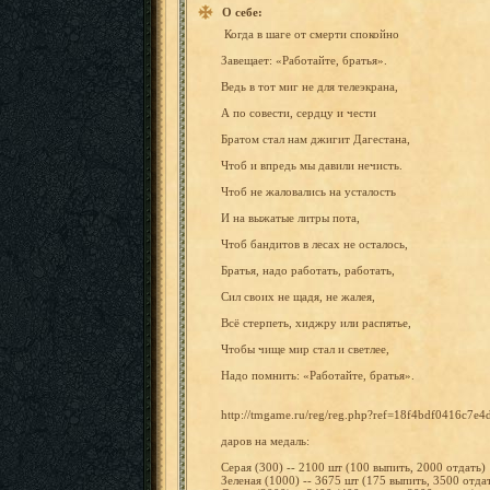
О себе:
Когда
в
шаге
от
смерти
спокойно
Завещает
: «Работай
те,
братья».
Ведь
в
тот
миг
не
для телеэкра
на,
А
по совести,
сердцу
и
чести
Братом
стал
нам
джигит Дагестан
а,
Чтоб
и
впредь
мы
давили
нечисть.
Чтоб
не жаловали
сь
на усталост
ь
И
на
выжатые
литры
пота,
Чтоб бандитов
в
лесах
не осталось
,
Братья,
надо работать
, работать
,
Сил
своих
не
щадя,
не
жалея,
Всё стерпеть
,
хиджру
или распятье
,
Чтобы
чище
мир
стал
и
светлее,
Надо помнить:
«Работай
те,
братья».
http://t
mgame.ru
/reg/reg
.php?ref
=18f4bdf
0416c7e4
даров
на
медаль:
Серая
(300)
--
2100
шт
(100
выпить,
2000
отдать)
Зеленая
(1000)
--
3675
шт
(175
выпить,
3500
отда