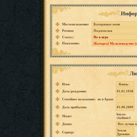
Инфор
Местоположение:
Каторжные копи
Регион:
Подземелья
Статус:
Не в игре
Наказание:
[Каторга] Мультоводство (
Ли
Имя:
-Князь-
Дата рождения:
01.01.1938
Семейное положение: не в браке
Дата прибытия:
01.08.2009
knyaz-
Skype:
vladimir1
Девиз:
Нет
лучше
Земля
Сервер:
Древних