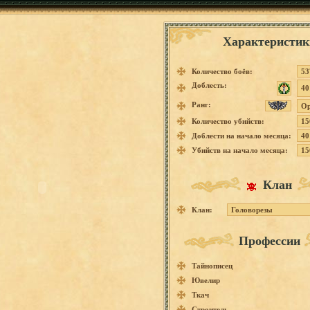
Характеристик
Количество боёв:
53
Доблесть:
40
Ранг:
Ор
Количество убийств:
15
Доблести на начало месяца:
40
Убийств на начало месяца:
15
Клан
Клан:
Головорезы
Профессии
Тайнописец
Ювелир
Ткач
Строитель