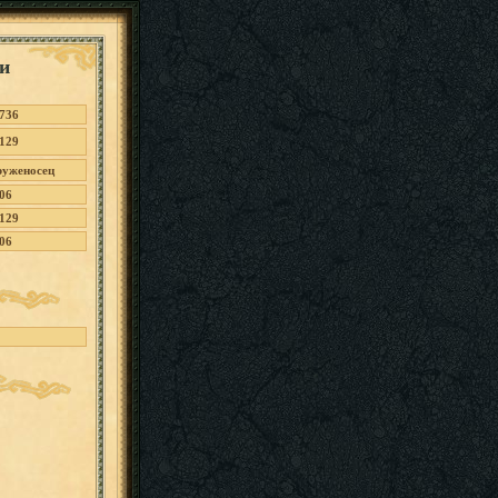
и
736
129
уженосец
06
129
06