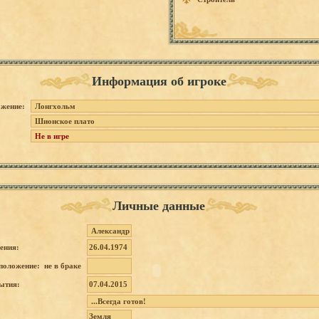
Информация об игроке
жение:
Лонгхольм
Шионское плато
Не в игре
Личные данные
Александр
ения:
26.04.1974
положение: не в браке
ытия:
07.04.2015
...Всегд
а
готов!
Земля