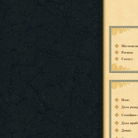
Местополо
Регион:
Статус:
Имя:
Дата рожд
Семейное 
Дата приб
Девиз: