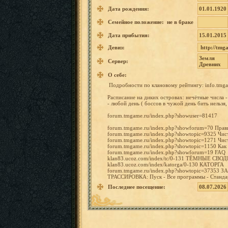
Дата рождения:
01.01.1920
Семейное положение: не в браке
Дата прибытия:
15.01.2015
Девиз:
http://t
mga
Земля
Сервер:
Древних
О себе:
Подробно
сти
по клановом
у рейтингу
: info.tmg
a
Расписан
ие
на
диких островах
: нечётные
числа
-
любой
день
(
боссов
в
чужой
день
бить
нельзя
forum.tm
game.ru/
index.ph
p?showus
er=81417
forum.tm
game.ru/
index.ph
p?showfo
rum=70
Прав
forum.tm
game.ru/
index.ph
p?showto
pic=9325
Чис
forum.tm
game.ru/
index.ph
p?showto
pic=1271
Чис
forum.tm
game.ru/
index.ph
p?showto
pic=1150
Как
forum.tm
game.ru/
index.ph
p?showfo
rum=19
FAQ
klan83.u
coz.com/
index/tc
/0-131
ТЁМНЫЕ
СВО
klan83.u
coz.com/
index/ka
torga/0-
130
КАТОРГА
forum.tm
game.ru/
index.ph
p?showto
pic=3735
3
З
ТРАССИРО
ВКА:
Пуск
-
Все программ
ы
- Станда
Последнее посещение:
08.07.2026