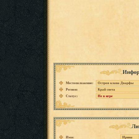
Инфор
Местоположение:
Остров клана Дварфы
Регион:
Край света
Статус:
Не в игре
Ли
Имя:
Ирина