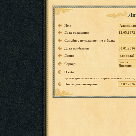
Ли
Имя:
Александр
Дата рождения:
12.05.1972
Семейное положение: не в браке
Дата прибытия:
30.01.2016
Девиз:
вас
орда?
Земля
Сервер:
Древних
О себе:
делаю
крисы ненавист
и
:серые
зелёные
и
синии,
Последнее посещение:
02.07.2026