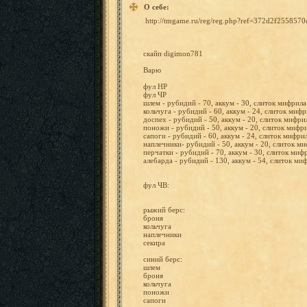
О себе:
http://t
mgame.ru
/reg/reg
.php?ref
=372d2f2
558570
скайп digimon7
81
Варю
фул
НР
фул
ЧР
шлем
-
рубидий
-
70,
аккум
-
30,
слиток
мифрил
кольчуга
-
рубидий
-
60,
аккум
-
24,
слиток
мифр
доспех
-
рубидий
-
50,
аккум
-
20,
слиток
мифри
поножи
-
рубидий
-
50,
аккум
-
20,
слиток
мифр
сапоги
-
рубидий
-
60,
аккум
-
24,
слиток
мифри
наплечни
ки-
рубидий
-
50,
аккум
-
20,
слиток
ми
перчатки
-
рубидий
-
70,
аккум
-
30,
слиток
миф
алебарда
-
рубидий
-
130,
аккум
-
54,
слиток
ми
фул
ЧВ:
рыжий
берс:
броня
кольчуга
наплечни
ки
секира
синий
берс:
шлем
броня
кольчуга
поножи
сапоги