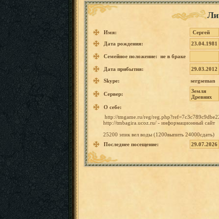
Ли
Имя:
Сергей
Дата рождения:
23.04.1981
Семейное положение: не в браке
Дата прибытия:
29.03.2012
Skype:
sergseman
Земля
Сервер:
Древних
О себе:
http://t
mgame.ru
/reg/reg
.php?ref
=7c3c789
c9dbe2
http://t
mbagira.
ucoz.ru/
- информац
ионный
сайт
25200
эпик
вел
воды (1200вып
ить 24000сда
ть)
Последнее посещение:
29.07.2026