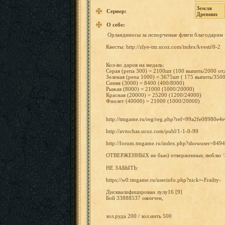
Земля
Сервер:
Древних
О себе:
Орландин
осы
за испорчен
ые
фляги благодар
им
Квесты: http://z
lye-tm.u
coz.com/
index/kv
esti/0-2
Кол-во
даров
на
медаль:
Серая
(репа
300)
=
2100шт
(100 выпить/2
000
от
Зеленая
(репа
1000)
=
3675шт
(
175 выпить/3
50
Синяя
(3000)
=
8400 (400/800
0)
Рыжая
(8000)
=
21000 (1000/20
000)
Красная
(20000)
=
25200 (1200/24
000)
Фиолет
(40000)
=
21000 (1000/20
000)
http://t
mgame.ru
/reg/reg
.php?ref
=99a2fe0
8980e4e
http://a
vtochas.
ucoz.com
/publ/1-
1-0-99
http://f
orum.tmg
ame.ru/i
ndex.php
?showuse
r=849
ОТВЕРЖЕН
НЫХ
не
бью) отвержен
ных
люблю
НЕ
ЗАБЫТЬ:
https://
w0.tmgam
e.ru/use
rinfo.ph
p?nick=-
Frailty-
Дисквали
фицирова
н лулу16 [
9]
Бой 33888537
окончен,
зол.руда
200
/ зол.нить
500