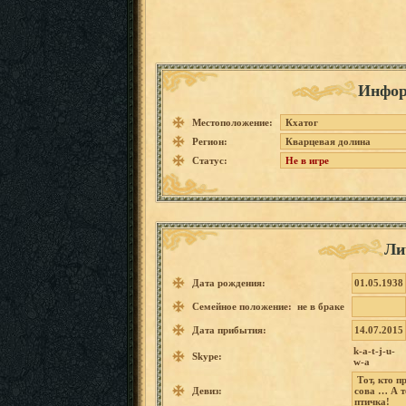
Инфор
Местоположение:
Кхатог
Регион:
Кварцевая долина
Статус:
Не в игре
Ли
Дата рождения:
01.05.1938
Семейное положение: не в браке
Дата прибытия:
14.07.2015
k-a-t-j-u-
Skype:
w-a
Тот,
кто п
Девиз:
сова
…
А
т
птичка!