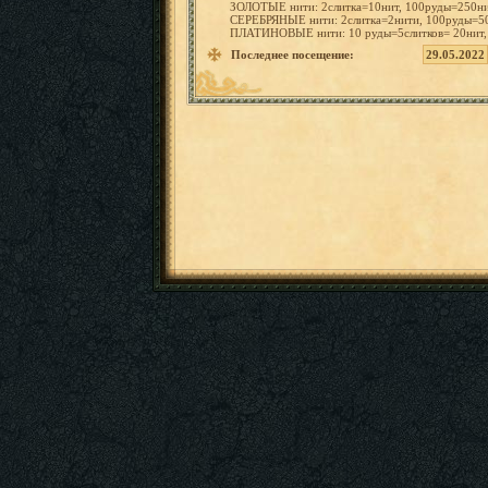
ЗОЛОТЫЕ
нити: 2слитка=
10нит, 100руды=
250ни
СЕРЕБРЯН
ЫЕ
нити: 2слитка=
2нити, 100руды=
5
ПЛАТИНОВ
ЫЕ
нити:
10 руды=5сл
итков=
20нит
Последнее посещение:
29.05.2022