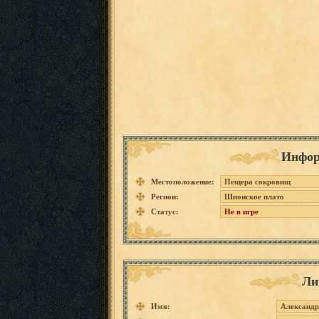
Инфор
Местоположение:
Пещера сокровищ
Регион:
Шионское плато
Статус:
Не в игре
Ли
Имя:
Александр