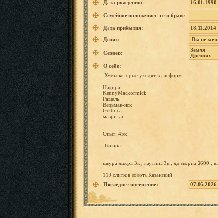
Дата рождения:
16.01.1990
Семейное положение: не в браке
Дата прибытия:
18.11.2014
Девиз:
Вы
не
меш
Земля
Сервер:
Древних
О себе:
Хумы
которые
уходят
в расформ:
Надира
KennyMac
kormick
Рашель
Ведьмак-
нск
Gotthica
мавритан
Опыт:
45к
-Багира
-
шкура
ящера
3к
,
паутина
3к
,
яд
скорпа
2600
,
в
110
слитков
золота Казански
й
Последнее посещение:
07.06.2026