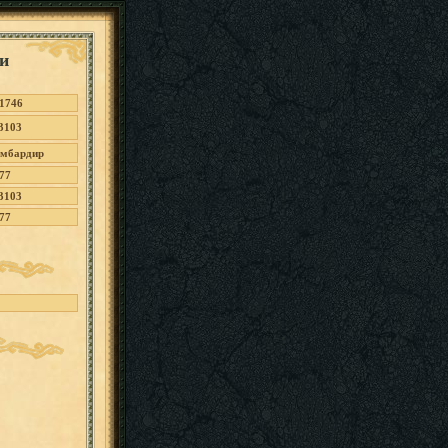
и
1746
3103
мбардир
77
3103
77