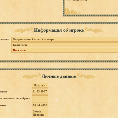
Информация об игроке
жение:
Остров клана Сыны Кхадгора
Край света
Не в игре
Личные данные
Наталья
ения:
11.03.1987
положение: не в браке
ытия:
10.04.2018
Земля
Древних