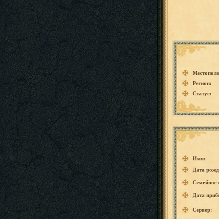
Местополо
Регион:
Статус:
Имя:
Дата рожд
Семейное 
Дата приб
Сервер: