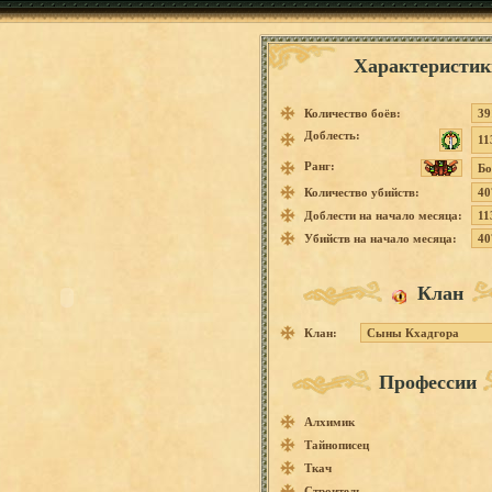
Характеристик
Количество боёв:
39
Доблесть:
11
Ранг:
Бо
Количество убийств:
40
Доблести на начало месяца:
11
Убийств на начало месяца:
40
Клан
Клан:
Сыны Кхадгора
Профессии
Алхимик
Тайнописец
Ткач
Строитель