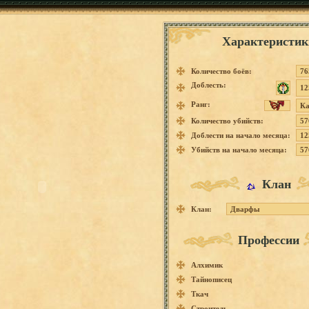
Характеристик
Количество боёв:
76
Доблесть:
12
Ранг:
Ка
Количество убийств:
57
Доблести на начало месяца:
12
Убийств на начало месяца:
57
Клан
Клан:
Дварфы
Профессии
Алхимик
Тайнописец
Ткач
Строитель