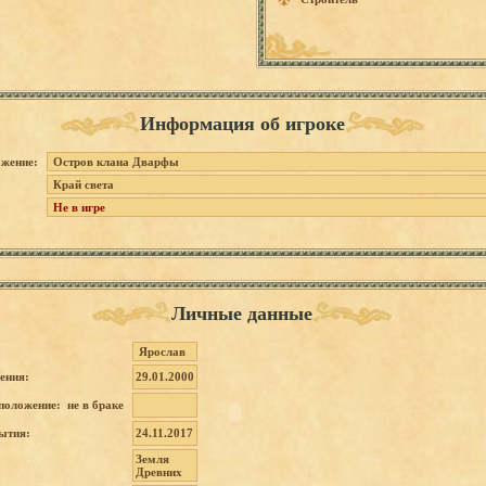
Информация об игроке
жение:
Остров клана Дварфы
Край света
Не в игре
Личные данные
Ярослав
ения:
29.01.2000
положение: не в браке
ытия:
24.11.2017
Земля
Древних