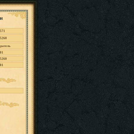
и
571
5260
ратель
01
5260
01