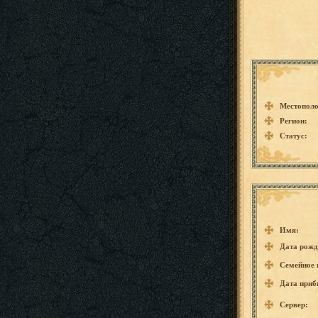
Местополо
Регион:
Статус:
Имя:
Дата рожд
Семейное 
Дата приб
Сервер: