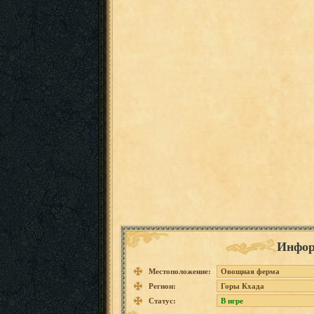
Инфор
Местоположение:
Овощная ферма
Регион:
Горы Кхада
Статус:
В игре