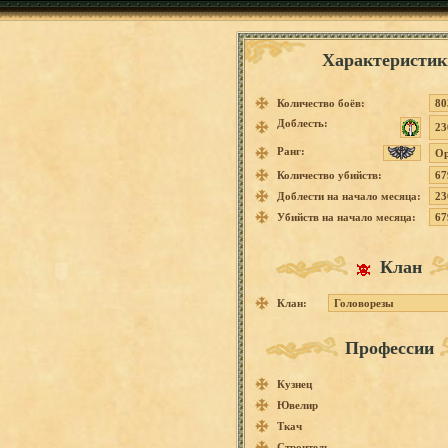
Характеристик
Количество боёв:
80
Доблесть:
23
Ранг:
Ор
Количество убийств:
67
Доблести на начало месяца:
23
Убийств на начало месяца:
67
Клан
Клан:
Головорезы
Профессии
Кузнец
Ювелир
Ткач
Строитель