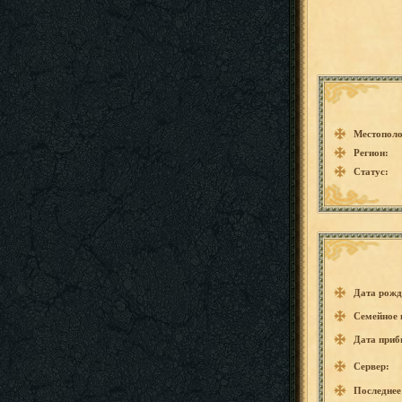
Местополо
Регион:
Статус:
Дата рожд
Семейное 
Дата приб
Сервер:
Последнее