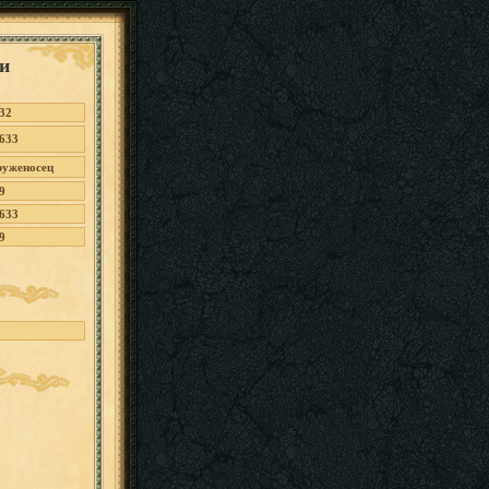
и
32
633
уженосец
9
633
9