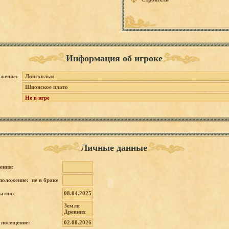
Информация об игроке
жение:
Лонгхольм
Шионское плато
Не в игре
Личные данные
ения:
положение: не в браке
ытия:
08.04.2025
Земля
Древних
 посещение:
02.08.2026