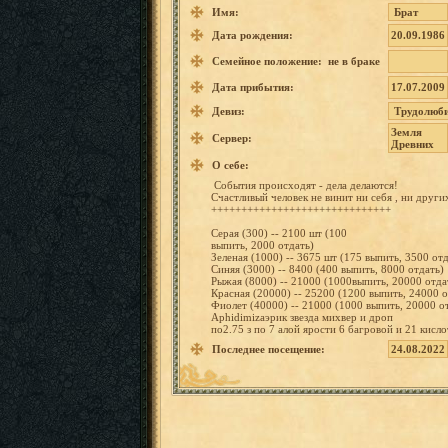
Имя:
Брат
Дата рождения:
20.09.1986
Семейное положение: не в браке
Дата прибытия:
17.07.2009
Девиз:
Трудолюб
Земля
Сервер:
Древних
О себе:
События происход
ят
-
дела делаются
!
Счастлив
ый
человек
не
винит
ни
себя
,
ни
други
++++++++
++++++++
++++++++
++++++
Серая
(300)
--
2100
шт
(100
выпить,
2000
отдать)
Зеленая
(1000)
--
3675
шт
(175
выпить,
3500
отд
Синяя
(3000)
--
8400
(400
выпить,
8000
отдать)
Рыжая
(8000)
--
21000 (1000вып
ить,
20000
отда
Красная
(20000)
--
25200
(1200
выпить,
24000
о
Фиолет
(40000)
--
21000
(1000
выпить,
20000
о
Aphidimi
zaэрик
звезда
михвер
и
дроп
по2.75
з
по
7
алой
ярости
6 багровой
и
21 кисло
Последнее посещение:
24.08.2022