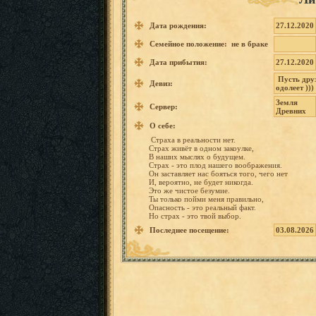
Дата рождения:
27.12.2020
Семейное положение: не в браке
Дата прибытия:
27.12.2020
Пусть
дру
Девиз:
одолеет
)))
Земля
Сервер:
Древних
О себе:
Страха
в реальнос
ти
нет.
Страх
живёт
в
одном закоулке
,
В
наших
мыслях
о
будущем.
Страх
-
это
плод
нашего воображе
ния.
Он заставля
ет
нас
бояться
того,
чего
нет
И, вероятно
,
не
будет
никогда.
Это
же
чистое
безумие.
Ты
только
пойми
меня правильн
о,
Опасност
ь
-
это реальный
факт.
Но
страх
-
это
твой
выбор.
Последнее посещение:
03.08.2026