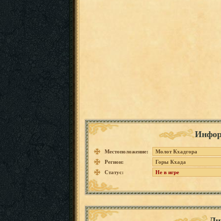
Инфор
Местоположение:
Молот Кхадгора
Регион:
Горы Кхада
Статус:
Не в игре
Ли