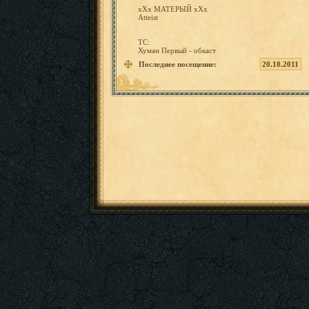
хХх
МАТЕРЫЙ
хХх
Atteist
ТС:
Хуман Пе
рвый
-
обкаст
Последнее посещение:
20.10.2011