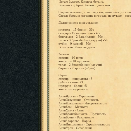
Бегаю
быстро.
Кусаюсь
больно.
В
целом
-
добрый,
белый. пушистый
.
Сверлю
зеленые
(5с заотверс
тие,
ваше
свело)
и
син
Сверла
берем
в магазине
в
городе,
не
путаем
-
све
Делаю
синюю инкруста
цию:
изумруд
-
15
брони
-
30с
сапфир
-
15 инициати
вы
-
40с
бриллиан
т
-
2
база
(плащ)
-
50с
топаз
-
3 бронебой
ки (наручи)
-50с
рубин
-
9
камней
-
50с
Возможен
обмен
на
души
Зеленая:
сапфир
-
10
инты
аметист
-
10
здоровье
топаз
-
2 бронебой
ки
(наручи)
бирмит
-
2
ярость
(обувь)
Серая:
сапфир
- инициати
ва
+5
рубин
-
камни
+3
изумрую
-
броня
+5
аметист
- здоровье
+
5
АнтиЯрос
ть
- Укрощени
е
АнтиОглу
шение
- Стойкост
ь
АнтиКонт
ратака
- Изворотл
ивость
АнтиБлок
-
Меткость
АнтиУдач
а
-
Сглаз
АнтиБрон
ебойност
ь
- Прочност
ь
АнтиБрон
я
- Разрушен
ие
АнтиЗдор
овье
-
Порча
АнтиИниц
иатива
- Стремите
льность
АнтиУрон
- Ослаблен
ие