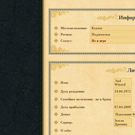
Инфор
Местоположение:
Кхатог
Регион:
Подземелья
Статус:
Не в игре
Ли
Sad
Имя:
Wizard
Дата рождения:
24.04.1972
Семейное положение: не в браке
Дата прибытия:
07.04.2009
Девиз:
Наказани
е
б
Земля
Сервер:
Древних
О себе: