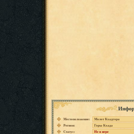
Инфор
Местоположение:
Молот Кхадгора
Регион:
Горы Кхада
Статус:
Не в игре