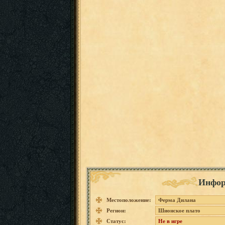
Инфор
Местоположение:
Ферма Дилана
Регион:
Шионское плато
Статус:
Не в игре