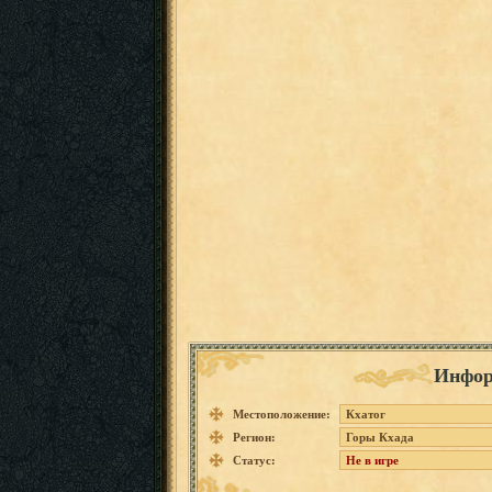
Инфор
Местоположение:
Кхатог
Регион:
Горы Кхада
Статус:
Не в игре