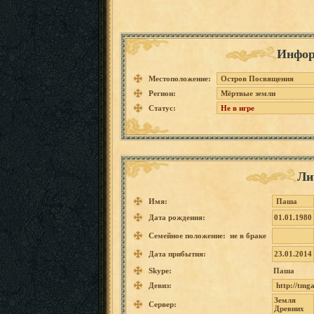
Инфор
Местоположение:
Остров Посвящения
Регион:
Мёртвые земли
Статус:
Не в игре
Ли
Имя:
Паша
Дата рождения:
01.01.1980
Семейное положение: не в браке
Дата прибытия:
23.01.2014
Skype:
Паша
Девиз:
http://t
mga
Земля
Сервер:
Древних