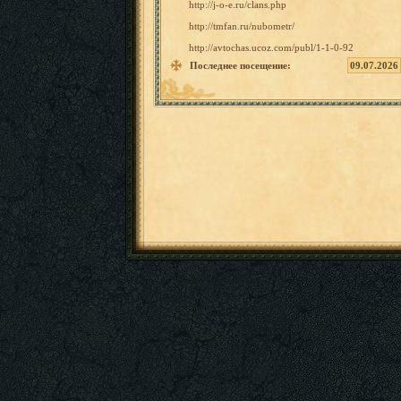
http://j
-o-e.ru/
clans.ph
p
http://t
mfan.ru/
nubometr
/
http://a
vtochas.
ucoz.com
/publ/1-
1-0-92
Последнее посещение:
09.07.2026