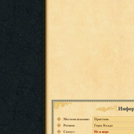
Инфор
Местоположение:
Пристань
Регион:
Горы Кхада
Статус:
Не в игре