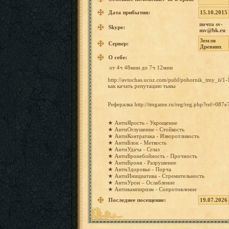
Дата прибытия:
15.10.2015
почта sv-
Skype:
mv@bk.ru
Земля
Сервер:
Древних
О себе:
от
4ч
48мин
до
7ч
12мин
http://a
vtochas.
ucoz.com
/publ/po
bornik_t
my_ii/1-
как
качать репутаци
ю
тьмы
Рефералк
а
http://t
mgame.ru
/reg/reg
.php?ref
=087e
★ АнтиЯрос
ть
- Укрощени
е
★ АнтиОглу
шение
- Стойкост
ь
★ АнтиКонт
ратака
- Изворотл
ивость
★ АнтиБлок
-
Меткость
★ АнтиУдач
а
-
Сглаз
★ АнтиБрон
ебойност
ь
- Прочност
ь
★ АнтиБрон
я
- Разрушен
ие
★ АнтиЗдор
овье
-
Порча
★ АнтиИниц
иатива
- Стремите
льность
★ АнтиУрон
– Ослаблен
ие
★ Антивамп
иризм
- Сопротив
ление
Последнее посещение:
19.07.2026