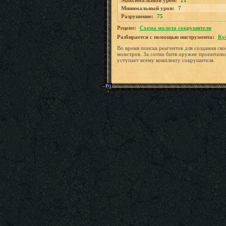
Максимальный урон:
21
Минимальный урон:
7
Разрушение:
75
Рецепт:
Схема молота сокрушителя
Разбирается с помощью инструмента:
Ку
Во время поиска реагентов для создания сво
монстров. За сотни битв оружие пропитало
уступает всему комплекту сокрушителя.