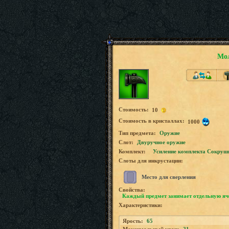
Мол
Стоимость:
10
Стоимость в кристаллах:
1000
Tип предмета:
Оружие
Слот:
Двуручное оружие
Комплект:
Усиление комплекта Сокруш
Слоты для инкрустации:
Место для сверления
Свойства:
Каждый предмет занимает отдельную яч
Характеристики:
Ярость:
65