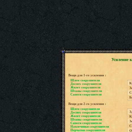
Усиление 
Вещи для 1-го усиления :
Шлем сокрушителя
К
Доспех сокрушителя
Жилет сокрушителя
З
Штаны сокрушителя
С
Сапоги сокрушителя
Б
Вещи для 2-го усиления :
Шлем сокрушителя
З
Доспех сокрушителя
Жилет сокрушителя
К
Штаны сокрушителя
З
Сапоги сокрушителя
С
Наплечники сокрушителя
Перчатки сокрушителя
О