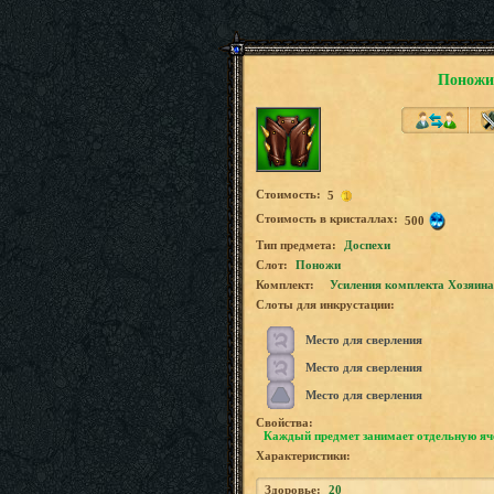
Поножи
Стоимость:
5
Стоимость в кристаллах:
500
Tип предмета:
Доспехи
Слот:
Поножи
Комплект:
Усиления комплекта Хозяина
Слоты для инкрустации:
Место для сверления
Место для сверления
Место для сверления
Свойства:
Каждый предмет занимает отдельную яч
Характеристики:
Здоровье:
20