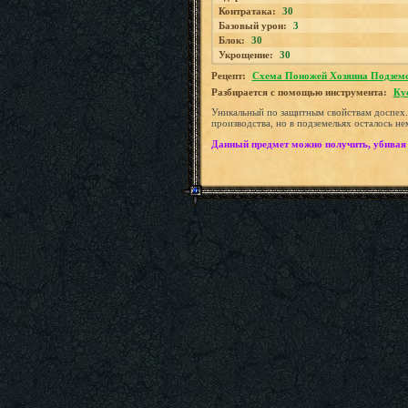
Контратака:
30
Базовый урон:
3
Блок:
30
Укрощение:
30
Рецепт:
Схема Поножей Хозяина Подзем
Разбирается с помощью инструмента:
Ку
Уникальный по защитным свойствам доспех
производства, но в подземельях осталось н
Данный предмет можно получить, убивая 