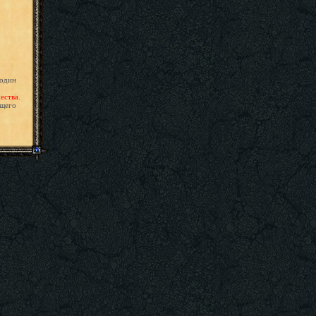
 один
ества.
ющего