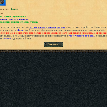
едмета:
Бонус
тва:
зя сдать старьевщику
нимает место в рюкзаке
предметы занимают одну ячейку
получить, поместив два
заговоренных джокера рыцаря
в карточную коробочку. Позволяет
4 дня получить
эффект
на 3 часа, ослабляющий действие навыков воинов противника на 6%.
еменно можно использовать только одного джокера мага или рыцаря независимо от его кач
ких колоды с помощью карточной коробочки собираются в
героического джокера
, позволя
ать
эффект
один раз в 3 дня.
Закрыть