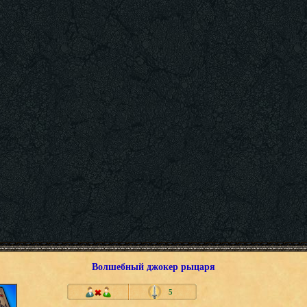
Волшебный джокер рыцаря
5