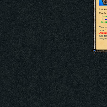
Tип пр
Свойс
Нель
Не за
Все 
Можно 
раз в 
Одновр
Две та
получ