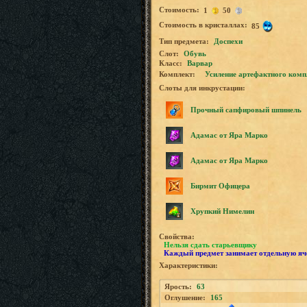
Стоимость:
1
50
Стоимость в кристаллах:
85
Tип предмета:
Доспехи
Слот:
Обувь
Класс:
Варвар
Комплект:
Усиление артефактного комп
Слоты для инкрустации:
Прочный сапфировый шпинель
Адамас от Яра Марко
Адамас от Яра Марко
Бирмит Офицера
Хрупкий Нимелин
Свойства:
Нельзя сдать старьевщику
Каждый предмет занимает отдельную яч
Характеристики:
Ярость:
63
Оглушение:
165