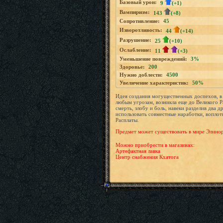
Базовый урон:
9
(+1)
Вампиризм:
143
(+8)
Сопротивление:
45
Изворотливость:
44
(+14)
Разрушение:
25
(+10)
Ослабление:
11
(+3)
Уменьшение повреждений:
3%
Здоровье:
200
Нужно доблести:
4500
Увеличение характеристик:
50%
Идея создания могущественных доспехов, в
любым угрозам, возникла еще до Великого Р
смерть, злобу и боль, навеки разделив два
использовать совместные наработки, воплот
Расплаты.
Предмет может существовать в мире Элинор т
Можно приобрести в магазинах:
Артефактная лавка
Центр снабжения Кхатога